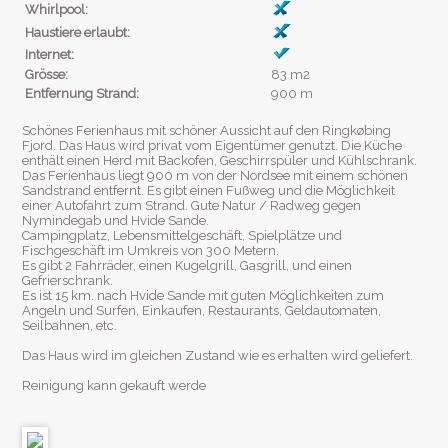
Whirlpool:
Haustiere erlaubt:
Internet:
Grösse:
83 m2
Entfernung Strand:
900 m
Schönes Ferienhaus mit schöner Aussicht auf den Ringkøbing
Fjord. Das Haus wird privat vom Eigentümer genutzt. Die Küche
enthält einen Herd mit Backofen, Geschirrspüler und Kühlschrank.
Das Ferienhaus liegt 900 m von der Nordsee mit einem schönen
Sandstrand entfernt. Es gibt einen Fußweg und die Möglichkeit
einer Autofahrt zum Strand. Gute Natur / Radweg gegen
Nymindegab und Hvide Sande.
Campingplatz, Lebensmittelgeschäft, Spielplätze und
Fischgeschäft im Umkreis von 300 Metern.
Es gibt 2 Fahrräder, einen Kugelgrill, Gasgrill, und einen
Gefrierschrank.
Es ist 15 km. nach Hvide Sande mit guten Möglichkeiten zum
Angeln und Surfen, Einkaufen, Restaurants, Geldautomaten,
Seilbahnen, etc.
Das Haus wird im gleichen Zustand wie es erhalten wird geliefert.
Reinigung kann gekauft werde