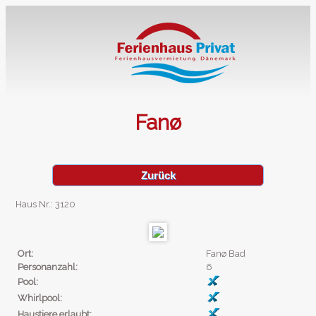
Fanø
Zurück
Haus Nr.: 3120
Ort:
Fanø Bad
Personanzahl:
6
Pool:
Whirlpool:
Haustiere erlaubt: