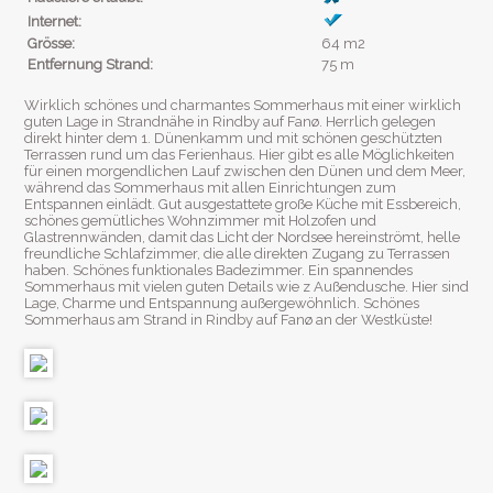
Internet:
Grösse:
64 m2
Entfernung Strand:
75 m
Wirklich schönes und charmantes Sommerhaus mit einer wirklich
guten Lage in Strandnähe in Rindby auf Fanø. Herrlich gelegen
direkt hinter dem 1. Dünenkamm und mit schönen geschützten
Terrassen rund um das Ferienhaus. Hier gibt es alle Möglichkeiten
für einen morgendlichen Lauf zwischen den Dünen und dem Meer,
während das Sommerhaus mit allen Einrichtungen zum
Entspannen einlädt. Gut ausgestattete große Küche mit Essbereich,
schönes gemütliches Wohnzimmer mit Holzofen und
Glastrennwänden, damit das Licht der Nordsee hereinströmt, helle
freundliche Schlafzimmer, die alle direkten Zugang zu Terrassen
haben. Schönes funktionales Badezimmer. Ein spannendes
Sommerhaus mit vielen guten Details wie z Außendusche. Hier sind
Lage, Charme und Entspannung außergewöhnlich. Schönes
Sommerhaus am Strand in Rindby auf Fanø an der Westküste!