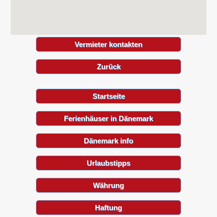
Vermieter kontakten
Zurück
Startseite
Ferienhäuser in Dänemark
Dänemark info
Urlaubstipps
Währung
Haftung