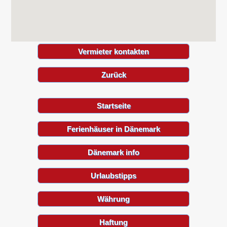
Vermieter kontakten
Zurück
Startseite
Ferienhäuser in Dänemark
Dänemark info
Urlaubstipps
Währung
Haftung