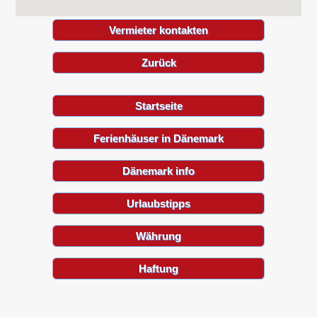
Vermieter kontakten
Zurück
Startseite
Ferienhäuser in Dänemark
Dänemark info
Urlaubstipps
Währung
Haftung