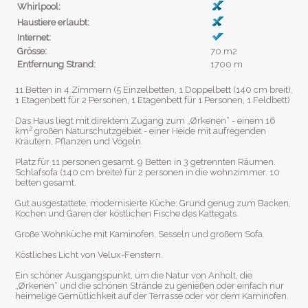
Whirlpool:
Haustiere erlaubt:
Internet:
Grösse:
70 m2
Entfernung Strand:
1700 m
11 Betten in 4 Zimmern (5 Einzelbetten, 1 Doppelbett (140 cm breit),
1 Etagenbett für 2 Personen, 1 Etagenbett für 1 Personen, 1 Feldbett)
Das Haus liegt mit direktem Zugang zum „Ørkenen“ - einem 16
km² großen Naturschutzgebiet - einer Heide mit aufregenden
Kräutern, Pflanzen und Vögeln.
Platz für 11 personen gesamt. 9 Betten in 3 getrennten Räumen.
Schlafsofa (140 cm breite) für 2 personen in die wohnzimmer. 10
betten gesamt.
Gut ausgestattete, modernisierte Küche: Grund genug zum Backen,
Kochen und Garen der köstlichen Fische des Kattegats.
Große Wohnküche mit Kaminofen, Sesseln und großem Sofa.
Köstliches Licht von Velux-Fenstern.
Ein schöner Ausgangspunkt, um die Natur von Anholt, die
„Ørkenen“ und die schönen Strände zu genießen oder einfach nur
heimelige Gemütlichkeit auf der Terrasse oder vor dem Kaminofen.