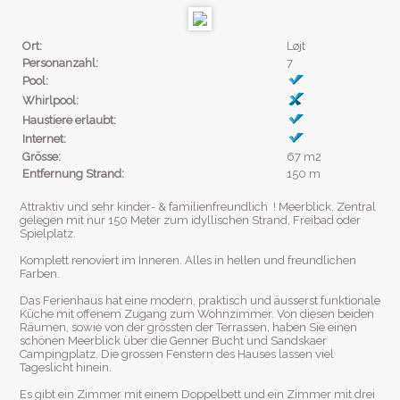
Ort:
Løjt
Personanzahl:
7
Pool:
Whirlpool:
Haustiere erlaubt:
Internet:
Grösse:
67 m2
Entfernung Strand:
150 m
Attraktiv und sehr kinder- & familienfreundlich ! Meerblick. Zentral
gelegen mit nur 150 Meter zum idyllischen Strand, Freibad oder
Spielplatz.
Komplett renoviert im Inneren. Alles in hellen und freundlichen
Farben.
Das Ferienhaus hat eine modern, praktisch und äusserst funktionale
Küche mit offenem Zugang zum Wohnzimmer. Von diesen beiden
Räumen, sowie von der grössten der Terrassen, haben Sie einen
schönen Meerblick über die Genner Bucht und Sandskaer
Campingplatz. Die grossen Fenstern des Hauses lassen viel
Tageslicht hinein.
Es gibt ein Zimmer mit einem Doppelbett und ein Zimmer mit drei