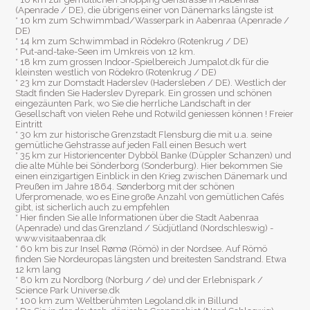
(Apenrade / DE), die übrigens einer von Dänemarks längste ist
* 10 km zum Schwimmbad/Wasserpark in Aabenraa (Apenrade /
DE)
* 14 km zum Schwimmbad in Rödekro (Rotenkrug / DE)
* Put-and-take-Seen im Umkreis von 12 km.
* 18 km zum grossen Indoor-Spielbereich Jumpalot.dk für die
kleinsten westlich von Rödekro (Rotenkrug / DE)
* 23 km zur Domstadt Haderslev (Hadersleben / DE). Westlich der
Stadt finden Sie Haderslev Dyrepark. Ein grossen und schönen
eingezäunten Park, wo Sie die herrliche Landschaft in der
Gesellschaft von vielen Rehe und Rotwild geniessen können ! Freier
Eintritt
* 30 km zur historische Grenzstadt Flensburg die mit u.a. seine
gemütliche Gehstrasse auf jeden Fall einen Besuch wert
* 35 km zur Historiencenter Dybböl Banke (Düppler Schanzen) und
die alte Mühle bei Sönderborg (Sonderburg). Hier bekommen Sie
einen einzigartigen Einblick in den Krieg zwischen Dänemark und
Preußen im Jahre 1864. Sønderborg mit der schönen
Uferpromenade, wo es Eine große Anzahl von gemütlichen Cafés
gibt, ist sicherlich auch zu empfehlen
* Hier finden Sie alle Informationen über die Stadt Aabenraa
(Apenrade) und das Grenzland / Südjütland (Nordschleswig) -
www.visitaabenraa.dk
* 60 km bis zur Insel Rømø (Römö) in der Nordsee. Auf Römö
finden Sie Nordeuropas längsten und breitesten Sandstrand. Etwa
12 km lang
* 80 km zu Nordborg (Norburg / de) und der Erlebnispark /
Science Park Universe.dk
* 100 km zum Weltberühmten Legoland.dk in Billund