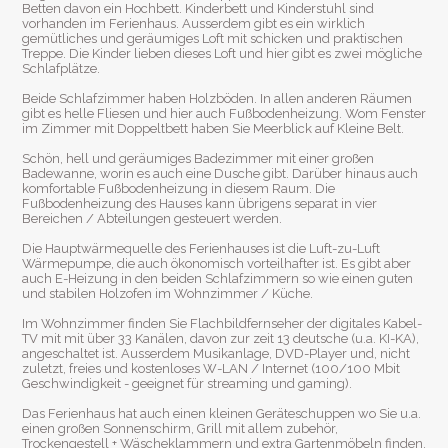
Betten davon ein Hochbett. Kinderbett und Kinderstuhl sind
vorhanden im Ferienhaus. Ausserdem gibt es ein wirklich
gemütliches und geräumiges Loft mit schicken und praktischen
Treppe. Die Kinder lieben dieses Loft und hier gibt es zwei mögliche
Schlafplätze.
Beide Schlafzimmer haben Holzböden. In allen anderen Räumen
gibt es helle Fliesen und hier auch Fußbodenheizung. Wom Fenster
im Zimmer mit Doppeltbett haben Sie Meerblick auf Kleine Belt.
Schön, hell und geräumiges Badezimmer mit einer großen
Badewanne, worin es auch eine Dusche gibt. Darüber hinaus auch
komfortable Fußbodenheizung in diesem Raum. Die
Fußbodenheizung des Hauses kann übrigens separat in vier
Bereichen / Abteilungen gesteuert werden.
Die Hauptwärmequelle des Ferienhauses ist die Luft-zu-Luft
Wärmepumpe, die auch ökonomisch vorteilhafter ist. Es gibt aber
auch E-Heizung in den beiden Schlafzimmern so wie einen guten
und stabilen Holzofen im Wohnzimmer / Küche.
Im Wohnzimmer finden Sie Flachbildfernseher der digitales Kabel-
TV mit mit über 33 Kanälen, davon zur zeit 13 deutsche (u.a. KI-KA),
angeschaltet ist. Ausserdem Musikanlage, DVD-Player und, nicht
zuletzt, freies und kostenloses W-LAN / Internet (100/100 Mbit
Geschwindigkeit - geeignet für streaming und gaming).
Das Ferienhaus hat auch einen kleinen Geräteschuppen wo Sie u.a.
einen großen Sonnenschirm, Grill mit allem zubehör,
Trockengestell + Wäscheklammern und extra Gartenmöbeln finden.