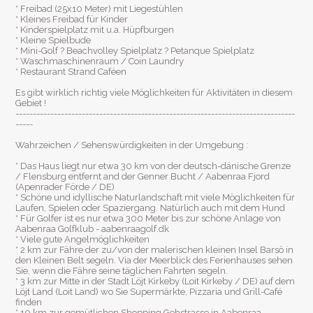
* Freibad (25x10 Meter) mit Liegestühlen
* Kleines Freibad für Kinder
* Kinderspielplatz mit u.a. Hüpfburgen
* Kleine Spielbude
* Mini-Golf ? Beachvolley Spielplatz ? Petanque Spielplatz
* Waschmaschinenraum / Coin Laundry
* Restaurant Strand Caféen
Es gibt wirklich richtig viele Möglichkeiten für Aktivitäten in diesem
Gebiet !
--------------------------------------------------------------------------------
-----
Wahrzeichen / Sehenswürdigkeiten in der Umgebung :
* Das Haus liegt nur etwa 30 km von der deutsch-dänische Grenze
/ Flensburg entfernt and der Genner Bucht / Aabenraa Fjord
(Apenrader Förde / DE)
* Schöne und idyllische Naturlandschaft mit viele Möglichkeiten für
Laufen, Spielen oder Spaziergang. Natürlich auch mit dem Hund
* Für Golfer ist es nur etwa 300 Meter bis zur schöne Anlage von
Aabenraa Golfklub - aabenraagolf.dk
* Viele gute Angelmöglichkeiten
* 2 km zur Fähre der zu/von der malerischen kleinen Insel Barsö in
den Kleinen Belt segeln. Via der Meerblick des Ferienhauses sehen
Sie, wenn die Fähre seine täglichen Fahrten segeln.
* 3 km zur Mitte in der Stadt Löjt Kirkeby (Loit Kirkeby / DE) auf dem
Löjt Land (Loit Land) wo Sie Supermärkte, Pizzaria und Grill-Café
finden
* 10 km zur gemütlichen Shopping Gehstrasse in Aabenraa